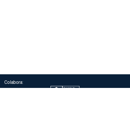
Colabora:
Servicio de autenticación ClaveÚnica®