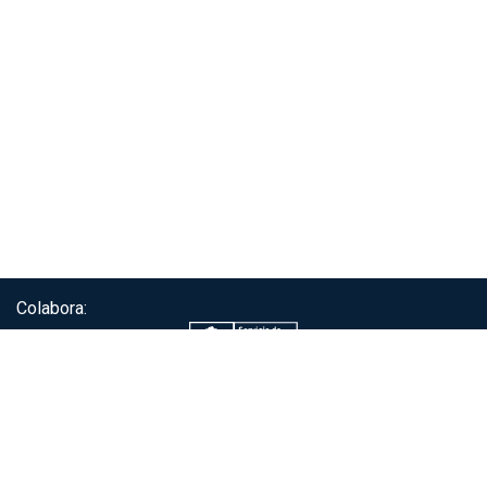
Colabora:
Servicio de autenticación ClaveÚnica®