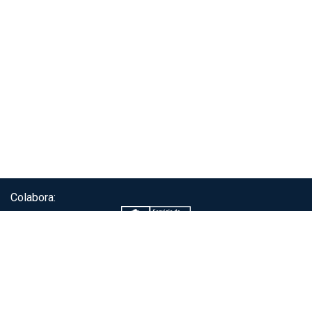
Colabora:
Servicio de autenticación ClaveÚnica®