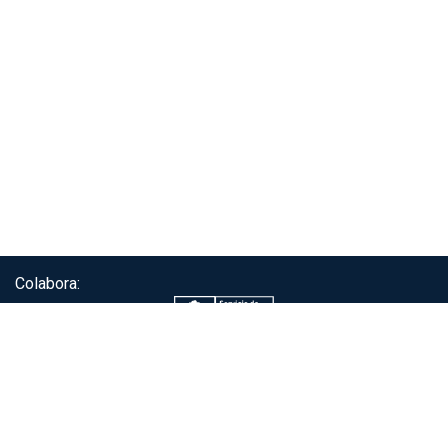
Colabora:
Servicio de autenticación ClaveÚnica®