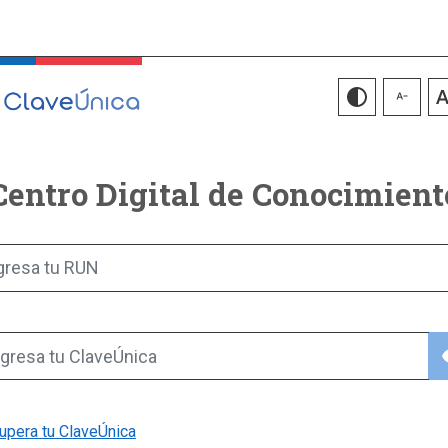
Centro Digital de Conocimient
gresa tu RUN
vis
gresa tu ClaveÚnica
upera tu ClaveÚnica