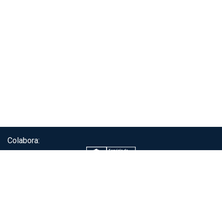
Colabora:
Servicio de autenticación ClaveÚnica®