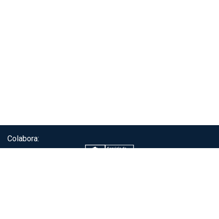
Colabora:
Servicio de autenticación ClaveÚnica®