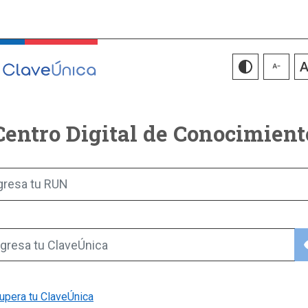
Centro Digital de Conocimient
gresa tu RUN
vis
gresa tu ClaveÚnica
upera tu ClaveÚnica