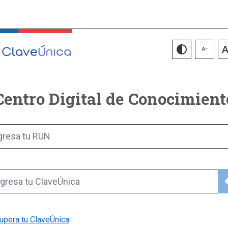
Centro Digital de Conocimient
gresa tu RUN
vis
gresa tu ClaveÚnica
upera tu ClaveÚnica