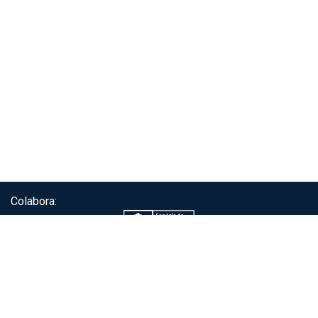
Colabora:
Servicio de autenticación ClaveÚnica®