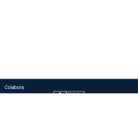
Colabora:
Servicio de autenticación ClaveÚnica®