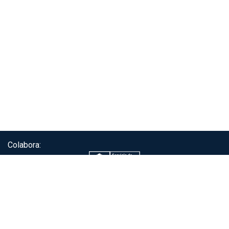
Colabora:
Servicio de autenticación ClaveÚnica®