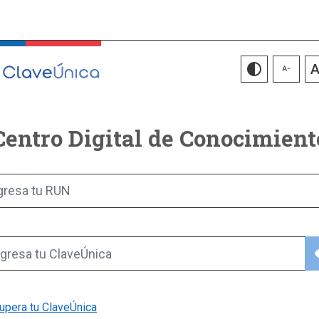
Centro Digital de Conocimient
gresa tu RUN
vis
gresa tu ClaveÚnica
upera tu ClaveÚnica