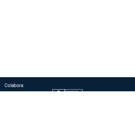
Colabora:
Servicio de autenticación ClaveÚnica®