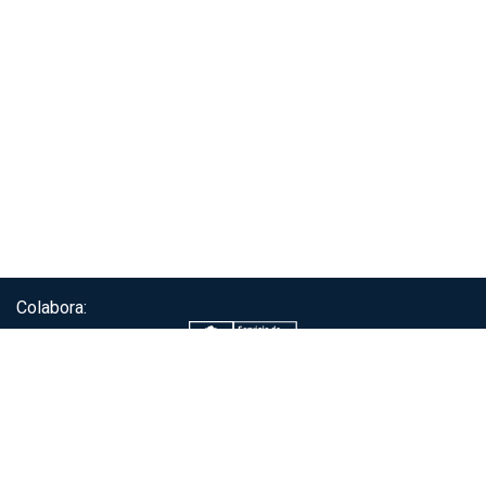
Colabora:
Servicio de autenticación ClaveÚnica®