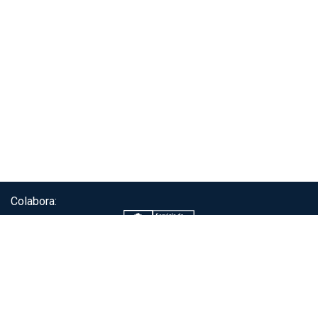
Colabora:
Servicio de autenticación ClaveÚnica®