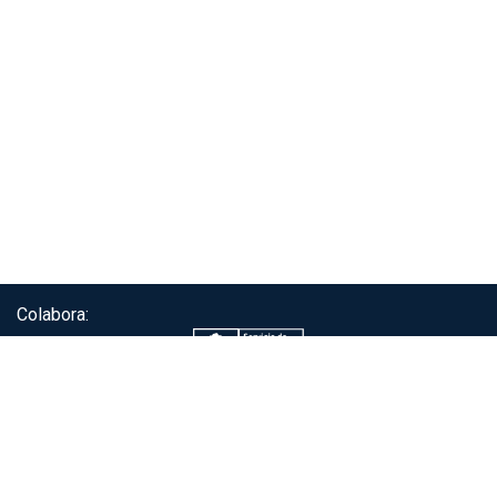
Colabora:
Servicio de autenticación ClaveÚnica®