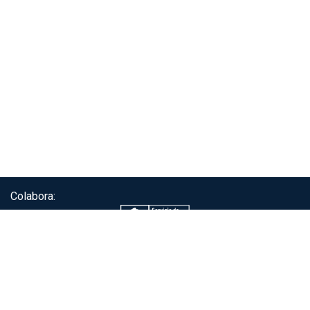
Colabora:
Servicio de autenticación ClaveÚnica®