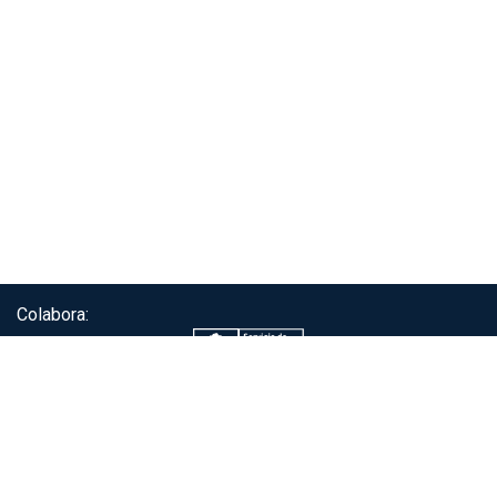
Colabora:
Servicio de autenticación ClaveÚnica®