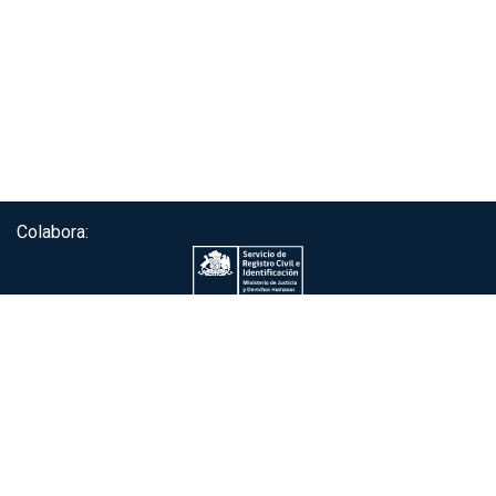
Colabora:
Servicio de autenticación ClaveÚnica®
Gobierno de Chile