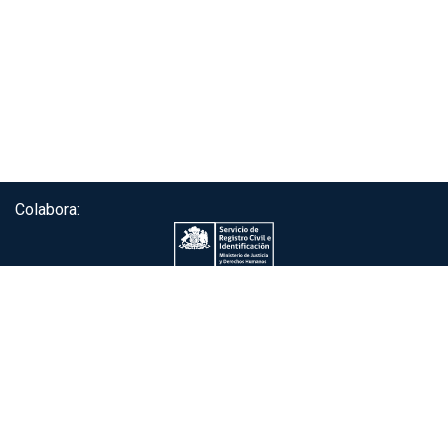
Colabora:
Servicio de autenticación ClaveÚnica®
Gobierno de Chile