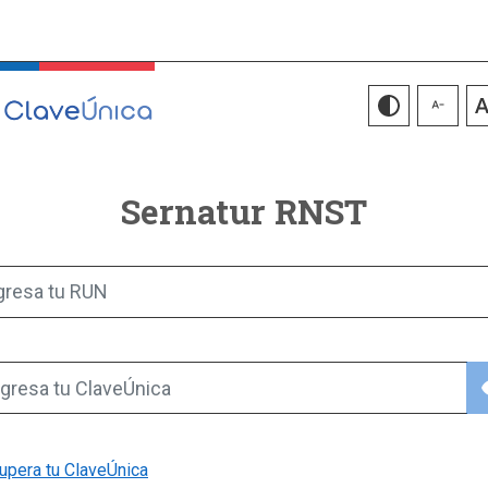
Sernatur RNST
gresa tu RUN
vis
gresa tu ClaveÚnica
upera tu ClaveÚnica