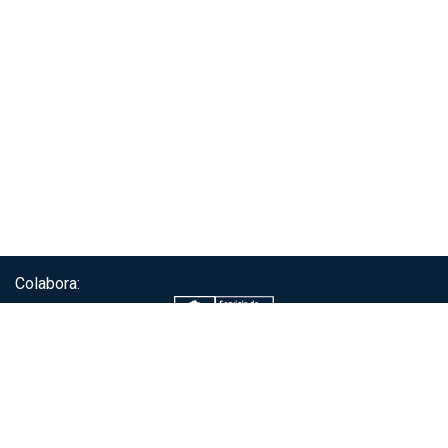
Colabora:
Servicio de autenticación ClaveÚnica®