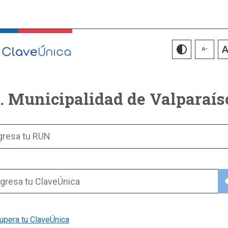
I. Municipalidad de Valparaís
gresa tu RUN
vis
gresa tu ClaveÚnica
upera tu ClaveÚnica