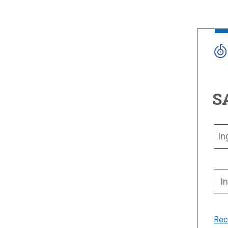
S
In
In
Rec