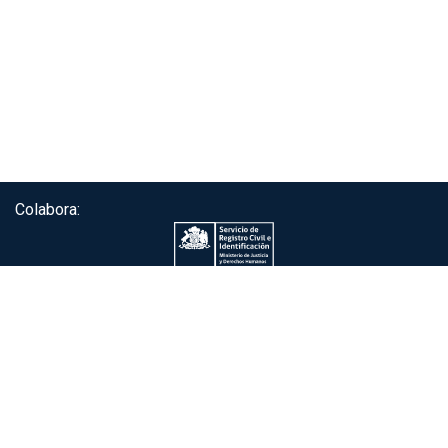
Colabora:
Servicio de autenticación ClaveÚnica®
Gobierno de Chile