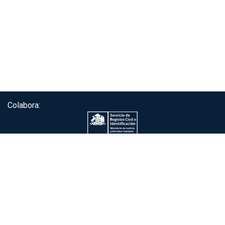
Colabora:
Servicio de autenticación ClaveÚnica®
Gobierno de Chile