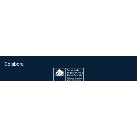
Colabora:
Servicio de autenticación ClaveÚnica®
Gobierno de Chile