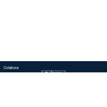
Colabora:
Servicio de autenticación ClaveÚnica®