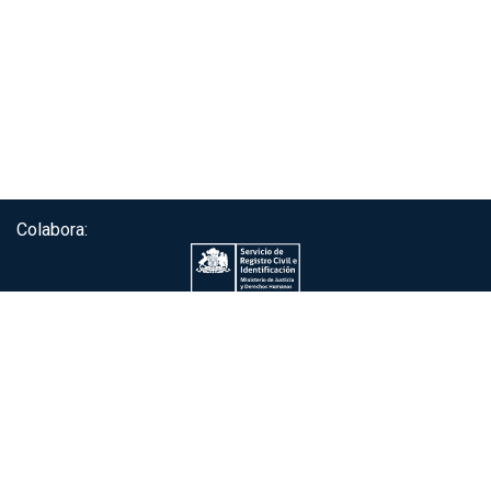
Colabora:
Servicio de autenticación ClaveÚnica®
Gobierno de Chile