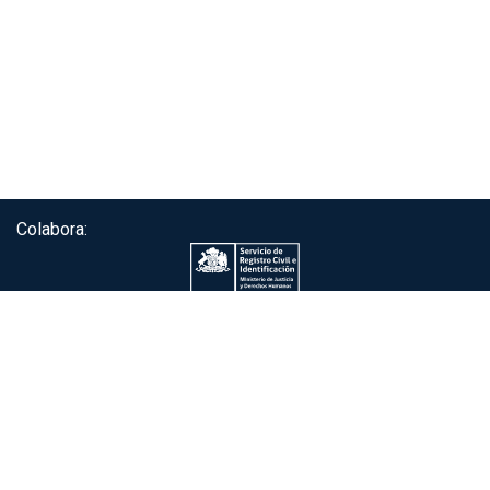
Colabora:
Servicio de autenticación ClaveÚnica®
Gobierno de Chile