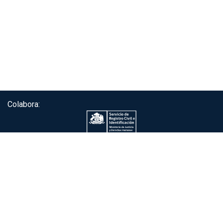
Colabora:
Servicio de autenticación ClaveÚnica®
Gobierno de Chile