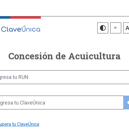
Concesión de Acuicultura
gresa tu RUN
vis
gresa tu ClaveÚnica
upera tu ClaveÚnica