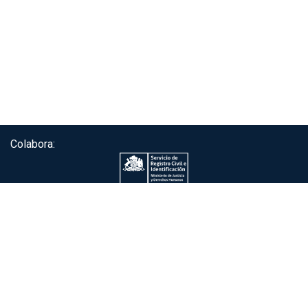
Colabora:
Servicio de autenticación ClaveÚnica®
Gobierno de Chile