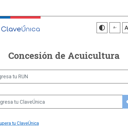
Concesión de Acuicultura
gresa tu RUN
vis
gresa tu ClaveÚnica
upera tu ClaveÚnica