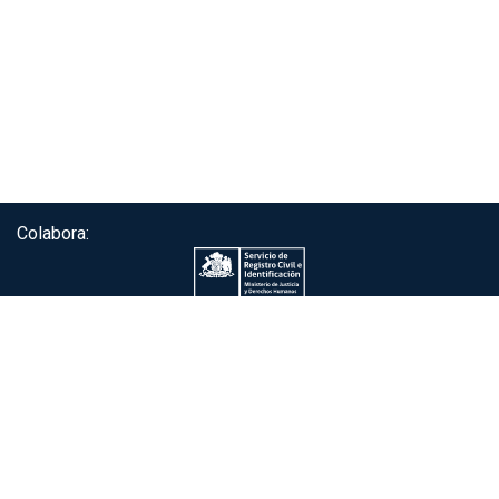
Colabora:
Servicio de autenticación ClaveÚnica®
Gobierno de Chile