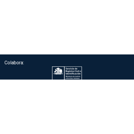
Colabora:
Servicio de autenticación ClaveÚnica®
Gobierno de Chile