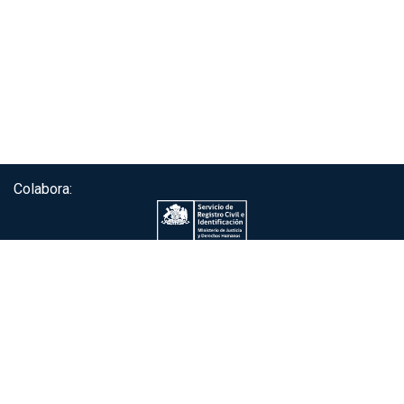
Colabora:
Servicio de autenticación ClaveÚnica®
Gobierno de Chile