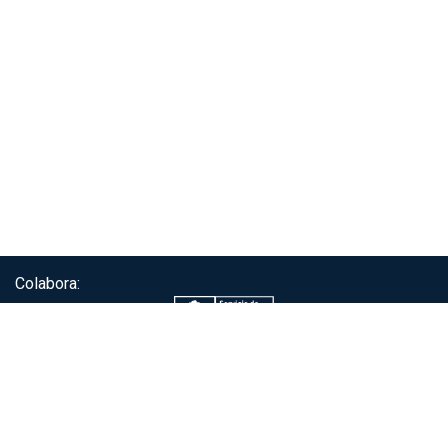
Colabora:
Servicio de autenticación ClaveÚnica®