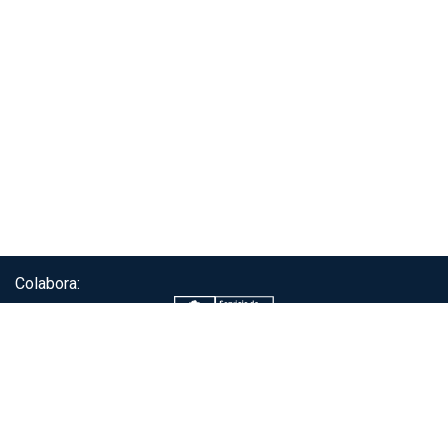
Colabora:
Servicio de autenticación ClaveÚnica®