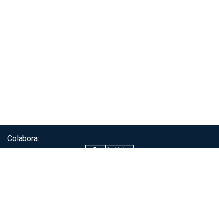
Colabora:
Servicio de autenticación ClaveÚnica®