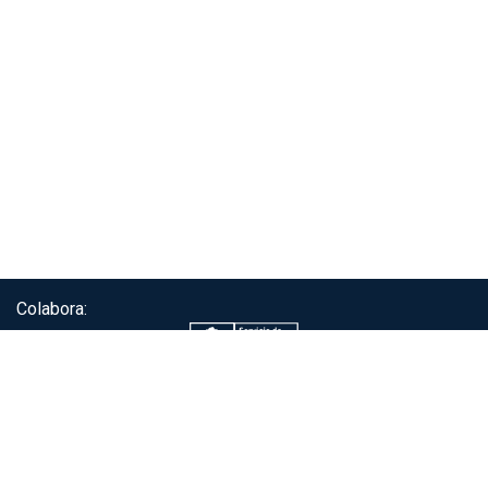
Colabora:
Servicio de autenticación ClaveÚnica®