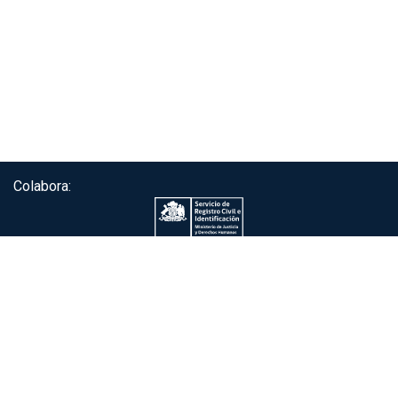
Colabora:
Servicio de autenticación ClaveÚnica®
Gobierno de Chile