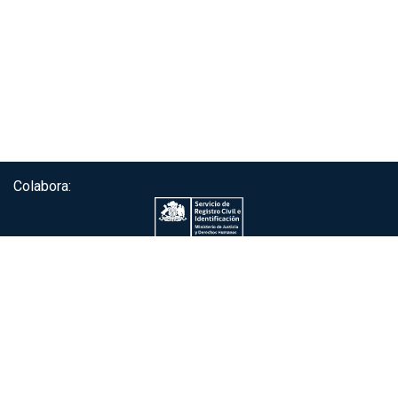
Colabora:
Servicio de autenticación ClaveÚnica®
Gobierno de Chile