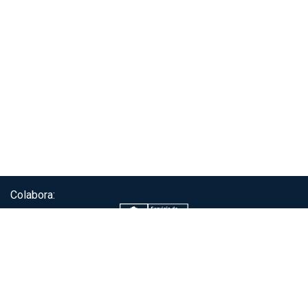
Colabora:
Servicio de autenticación ClaveÚnica®