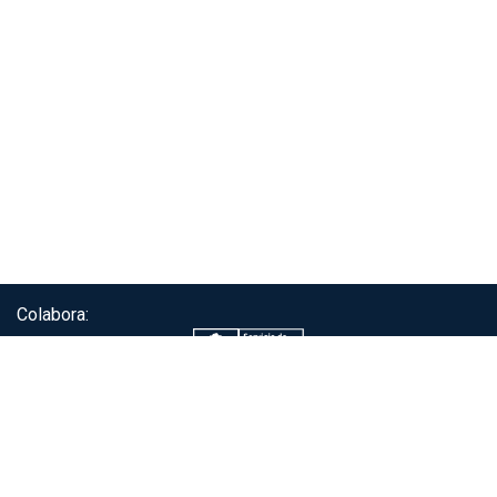
Colabora:
Servicio de autenticación ClaveÚnica®