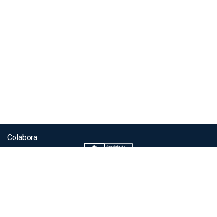
Colabora:
Servicio de autenticación ClaveÚnica®