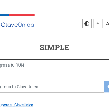
SIMPLE
gresa tu RUN
vis
gresa tu ClaveÚnica
upera tu ClaveÚnica