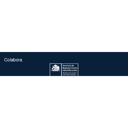
Colabora:
Servicio de autenticación ClaveÚnica®
Gobierno de Chile