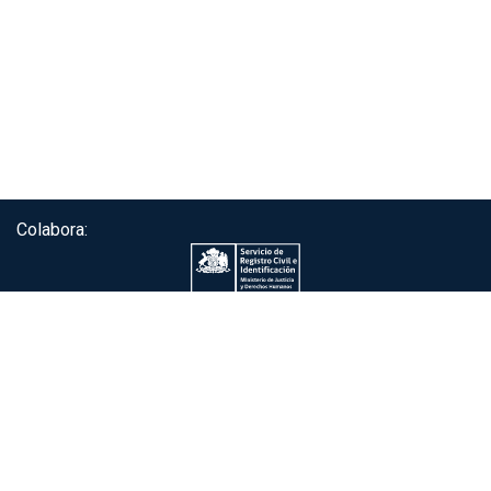
Colabora:
Servicio de autenticación ClaveÚnica®
Gobierno de Chile